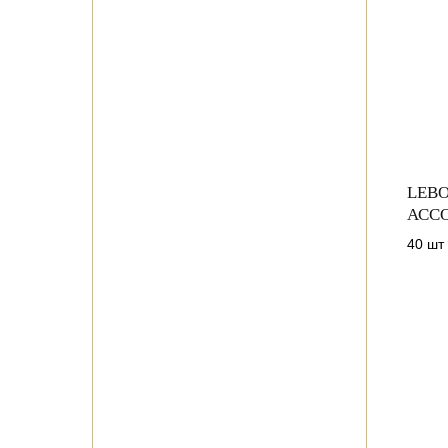
LEBO
АСС
40 шт 