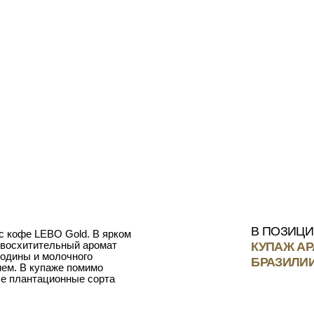
В ПОЗИЦИИ ИСПОЛЬЗ
LEBO Gold. В ярком
КУПАЖ АРАБИКИ ИЗ К
ительный аромат
и молочного
БРАЗИЛИИ И НИКАРАГ
упаже помимо
тационные сорта
COLD BREW
КОФЕ
КОФЕ
РАСТВОРИМЫЙ
ЕТАХ
КОФЕ
В КАПСУЛАХ