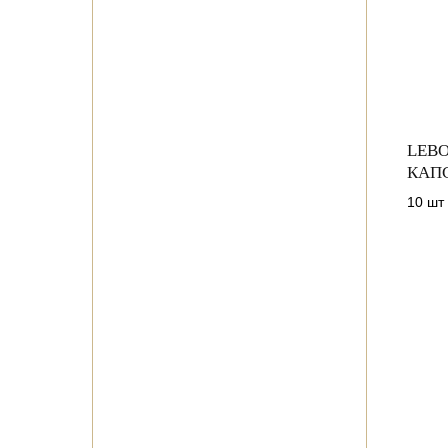
LEBO
КАП
10 шт 