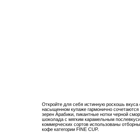
Откройте для себя истинную роскошь вкуса с кофе 
насыщенном купаже гармонично сочетаются восхит
зерен Арабики, пикантные нотки черной смородины 
шоколада с мягким карамельным послевкусием. В к
коммерческих сортов использованы отборные план
кофе категории FINE CUP.
КОФЕ
КОФЕ
КОФЕ
МОЛОТЫЙ
В ДРИП-ПАК
В ЗЁРНАХ