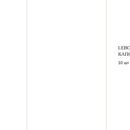
LEBO
КАП
10 шт 